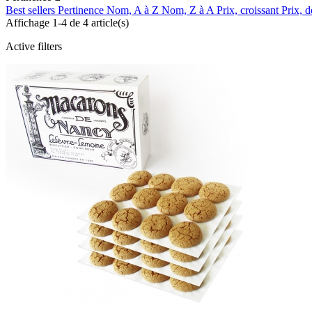
Best sellers
Pertinence
Nom, A à Z
Nom, Z à A
Prix, croissant
Prix, d
Affichage 1-4 de 4 article(s)
Active filters