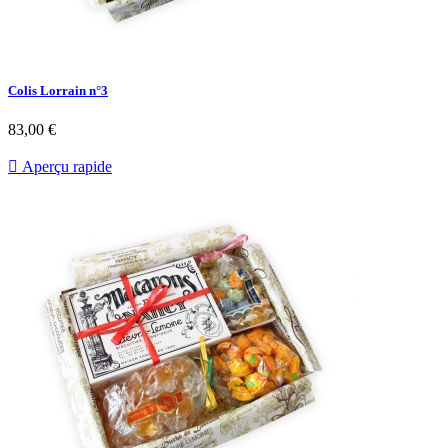
Colis Lorrain n°3
83,00 €

Aperçu rapide